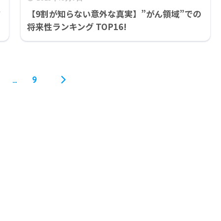
方
【9割が知らない意外な真実】”がん領域”での
将来性ランキング TOP16!
…
9