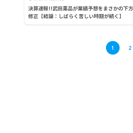
決算速報!!武田薬品が業績予想をまさかの下
修正【結論：しばらく苦しい時期が続く】
1
2