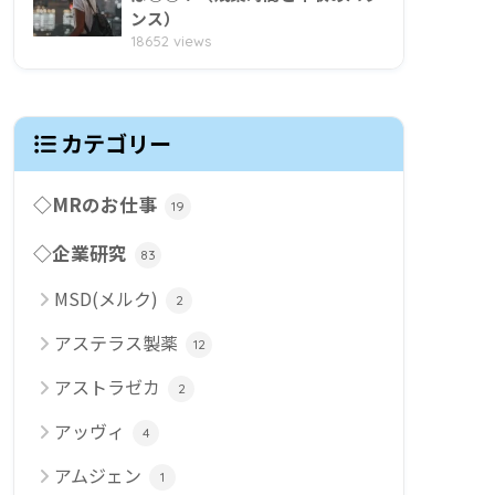
ンス）
18652 views
カテゴリー
◇MRのお仕事
19
◇企業研究
83
MSD(メルク)
2
アステラス製薬
12
アストラゼカ
2
アッヴィ
4
アムジェン
1