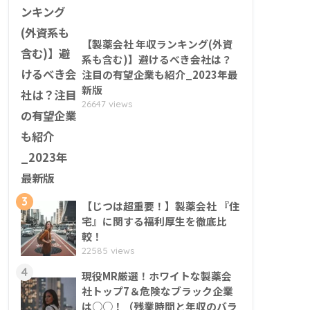
【製薬会社 年収ランキング(外資
系も含む)】避けるべき会社は？
注目の有望企業も紹介_2023年最
新版
26647 views
3
【じつは超重要！】製薬会社 『住
宅』に関する福利厚生を徹底比
較！
22585 views
4
現役MR厳選！ホワイトな製薬会
社トップ7＆危険なブラック企業
は○○！（残業時間と年収のバラ