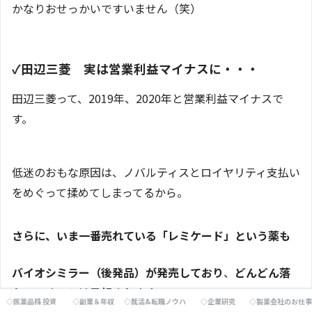
かなりおせっかいですいません（笑）
✓田辺三菱 実は営業利益マイナスに・・・
田辺三菱って、2019年、2020年と営業利益マイナスで
す。
低迷のおもな原因は、ノバルティスとロイヤリティ支払い
をめぐって揉めてしまってるから。
さらに、いま一番売れている「レミケード」という薬も
バイオシミラー（後発品）が発売しており
、
どんどん落
ちていくことは予想されます。
◇医薬品株 投資
◇副業＆年収
◇就活&転職ノウハウ
◇企業研究
◇製薬会社のお仕事