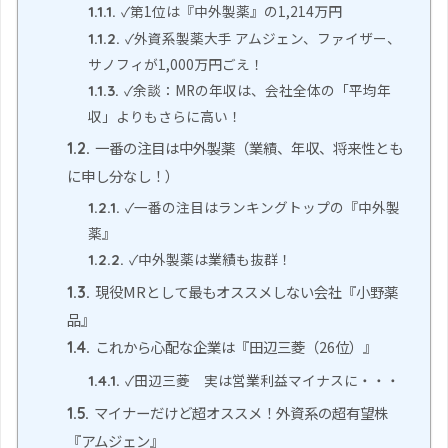
✓第1位は『中外製薬』の1,214万円
1.1.1.
✓外資系製薬大手 アムジェン、ファイザー、
1.1.2.
サノフィが1,000万円ごえ！
✓余談：MRの年収は、会社全体の「平均年
1.1.3.
収」よりもさらに高い！
一番の注目は中外製薬（業績、年収、将来性とも
1.2.
に申し分なし！）
✓一番の注目はランキングトップの『中外製
1.2.1.
薬』
✓中外製薬は業績も抜群！
1.2.2.
現役MRとして最もオススメしない会社『小野薬
1.3.
品』
これから心配な企業は『田辺三菱（26位）』
1.4.
✓田辺三菱 実は営業利益マイナスに・・・
1.4.1.
マイナーだけど超オススメ！外資系の超有望株
1.5.
『アムジェン』