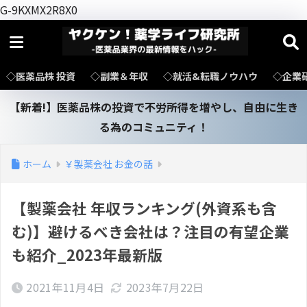
G-9KXMX2R8X0
◇医薬品株 投資
◇副業＆年収
◇就活&転職ノウハウ
◇企業
【新着!】医薬品株の投資で不労所得を増やし、自由に生き
る為のコミュニティ！
ホーム
￥製薬会社 お金の話
【製薬会社 年収ランキング(外資系も含
む)】避けるべき会社は？注目の有望企業
も紹介_2023年最新版
2021年11月4日
2023年7月22日