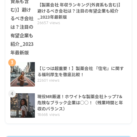
【製薬会社 年収ランキング(外資系も含む)】
避けるべき会社は？注目の有望企業も紹介
_2023年最新版
26657 views
3
【じつは超重要！】製薬会社 『住宅』に関す
る福利厚生を徹底比較！
22601 views
4
現役MR厳選！ホワイトな製薬会社トップ7＆
危険なブラック企業は○○！（残業時間と年
収のバランス）
18668 views