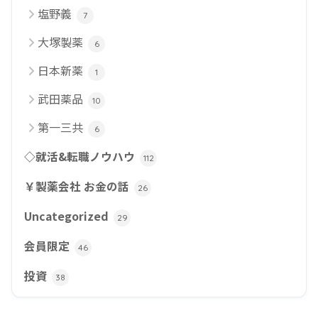
塩野義
7
大塚製薬
6
日本新薬
1
武田薬品
10
第一三共
6
◇就活&転職ノウハウ
112
￥製薬会社 お金の話
26
Uncategorized
29
会員限定
46
投資
38