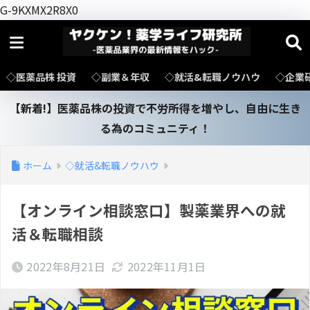
G-9KXMX2R8X0
◇医薬品株 投資
◇副業＆年収
◇就活&転職ノウハウ
◇企業
【新着!】医薬品株の投資で不労所得を増やし、自由に生き
る為のコミュニティ！
ホーム
◇就活&転職ノウハウ
【オンライン相談窓口】製薬業界への就
活＆転職相談
2022年8月21日
2022年11月1日