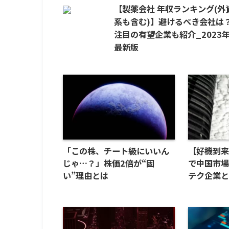
【製薬会社 年収ランキング(外
系も含む)】避けるべき会社は
注目の有望企業も紹介_2023
最新版
「この株、チート級にいいん
【好機到
じゃ…？」株価2倍が“固
で中国市
い”理由とは
テク企業