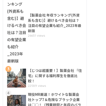
【製薬会社 年収ランキング(外資
系も含む)】避けるべき会社は？
注目の有望企業も紹介_2023年最
新版
26651 views
3
【じつは超重要！】製薬会社 『住
宅』に関する福利厚生を徹底比
較！
22589 views
4
現役MR厳選！ホワイトな製薬会
社トップ7＆危険なブラック企業
は○○！（残業時間と年収のバラ