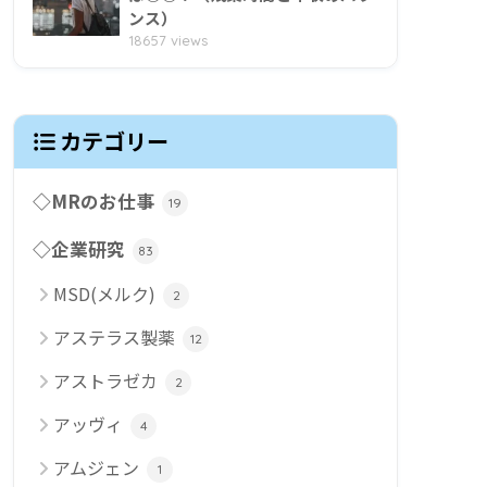
ンス）
18657 views
カテゴリー
◇MRのお仕事
19
◇企業研究
83
MSD(メルク)
2
アステラス製薬
12
アストラゼカ
2
アッヴィ
4
アムジェン
1