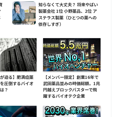
資
知らなくて大丈夫？ 将来やばい
？
製薬会社 1位 小野薬品、2位 ア
年
ステラス製薬（ひとつの薬への
依存しすぎ）
来が迫る】肥満症薬
【メンバー限定】創業16年で
場を圧倒するバイオ
武田薬品並みの時価総額。1兆
とは？
円越えブロックバスターで飛
躍するバイオテク企業