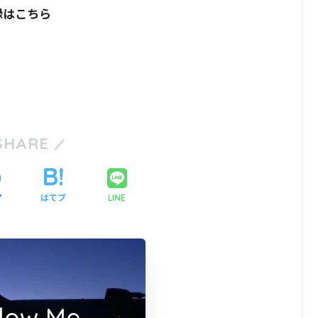
録はこちら
SHARE
ア
はてブ
LINE
llow Me